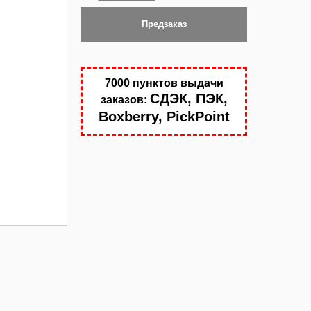
Предзаказ
7000 пунктов выдачи
СДЭК, ПЭК,
заказов:
Boxberry, PickPoint