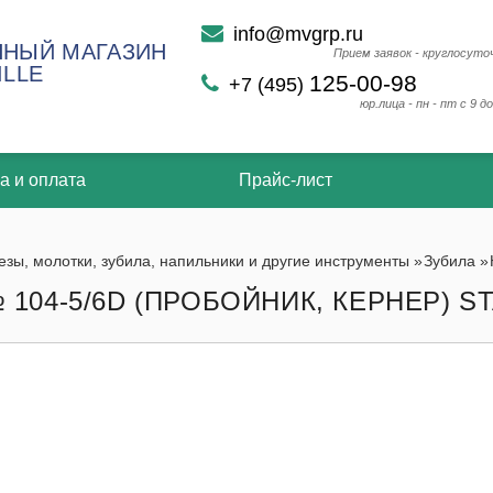
info@mvgrp.ru
НЫЙ МАГАЗИН
Прием заявок - круглосуто
ILLE
125-00-98
+7 (495)
юр.лица - пн - пт с 9 до
а и оплата
Прайс-лист
езы, молотки, зубила, напильники и другие инструменты
»
Зубила
»
104-5/6D (ПРОБОЙНИК, КЕРНЕР) ST