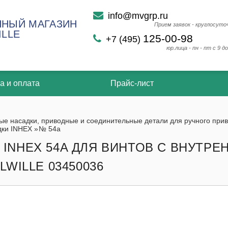
info@mvgrp.ru
НЫЙ МАГАЗИН
Прием заявок - круглосуто
ILLE
125-00-98
+7 (495)
юр.лица - пн - пт с 9 до
а и оплата
Прайс-лист
ые насадки, приводные и соединительные детали для ручного при
дки INHEX
»
№ 54a
 INHEX 54A ДЛЯ ВИНТОВ С ВНУТР
HLWILLE 03450036